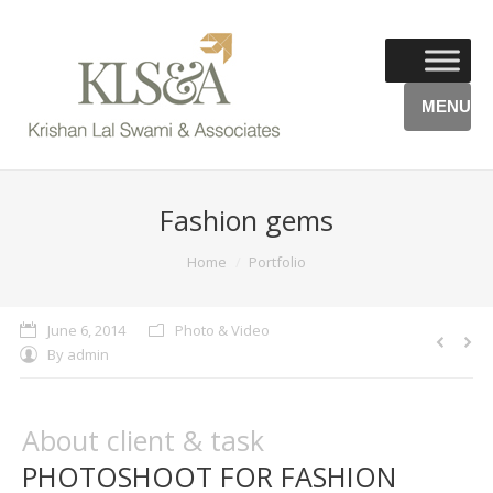
MENU
Fashion gems
You are here:
Home
Portfolio
June 6, 2014
Photo & Video
By
admin
About client & task
PHOTOSHOOT FOR FASHION